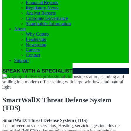
Financial Reports
Regulatory News
Analyst Reports
Corporate Governance
Shareholder Information
About
Why Corero
Leadership
Newsroom
Careers
Contact
Support
SPEAK WITH A SPECIALIST
SmartWall® Threat Defense System
(TDS)
SmartWall® Threat Defense System (TDS)
Los proveedores de servicios, Hosting, servicios gestionados de
seguridad (MSSPs) y las grandes empresas son los principales