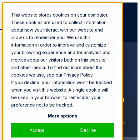
This website stores cookies on your computer.
These cookies are used to collect information
Loading...
about how you interact with our website and
allow us to remember you. We use this
SPEAK WITH A SPECIALIST
information in order to improve and customize
your browsing experience and for analytics and
Products
metrics about our visitors both on this website
SmartWall ONE™
CORE
and other media. To find out more about the
Solutions
cookies we use, see our Privacy Policy.
If you decline, your information won’t be tracked
Business Continuity Platform
when you visit this website. A single cookie will
be used in your browser to remember your
Zero Trust Admission Control
preference not to be tracked.
DDoS Protection
More options
DDoS Protection-as-a-Service
Accept
Decline
Traffic Analysis