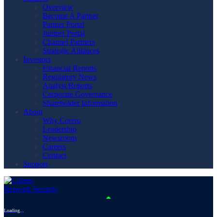
Overview
Become A Partner
Partner Portal
Juniper Portal
Channel Partners
Strategic Alliances
Investors
Financial Reports
Regulatory News
Analyst Reports
Corporate Governance
Shareholder Information
About
Why Corero
Leadership
Newsroom
Careers
Contact
Support
Loading...