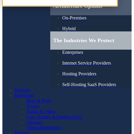
Architecture Options
On-Premises
Hybrid
The Industries We Protect
Enterprises
Internet Service Providers
Hosting Providers
Self-Hosting SaaS Providers
Services
Resources
Blog & Press
Events
Audio & Video
Case Studies & Product Docs
Glossary
Threat Intelligence
Partners